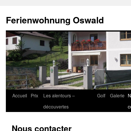
Aller
au
Ferienwohnung Oswald
contenu
Accueil
Prix
Les alentours –
Golf
Galerie
N
découvertes
c
Nous contacter